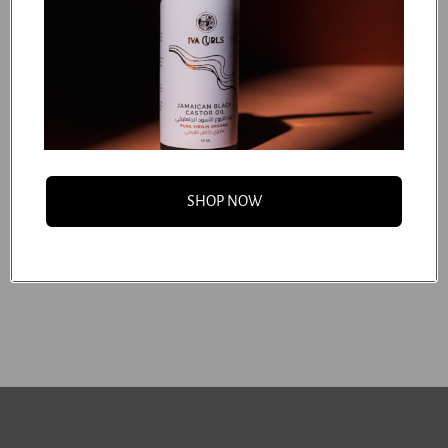
Silk Zippered Pillowcase -
Silk Zippered Pillowcase -
Pink
Black
SHOP NOW
Dhs. 180.00
Dhs. 180.00
Dhs. 225.00
Dhs. 225.00
Add to cart
Add to cart