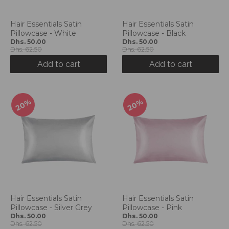
g
:
a
Hair Essentials Satin
Hair Essentials Satin
Pillowcase - White
Pillowcase - Black
r
Dhs. 50.00
Dhs. 50.00
.
Dhs. 62.50
Dhs. 62.50
g
Add to cart
Add to cart
e
n
e
r
20%
20%
a
l
.
l
a
n
g
u
a
Hair Essentials Satin
Hair Essentials Satin
g
Pillowcase - Silver Grey
Pillowcase - Pink
e
Dhs. 50.00
Dhs. 50.00
Dhs. 62.50
Dhs. 62.50
.