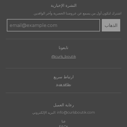
النشرة الإخبارية
اشترك لتكون أول من يسمع عن عروضنا الحصرية وآخر الوافدين.
الذهاب
تابعونا
@curls_boutik
ارتباط سريع
بطاقة هدية
رعاية العميل
البريد الإلكتروني: info@curlsboutik.com
عنا
FAQs